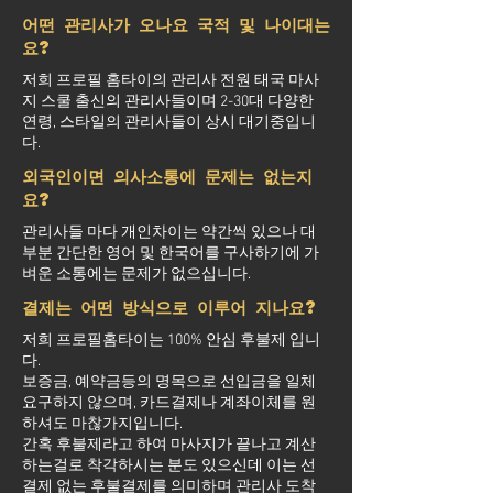
어떤 관리사가 오나요 국적 및 나이대는
요?
저희 프로필 홈타이의 관리사 전원 태국 마사
지 스쿨 출신의 관리사들이며 2-30대 다양한
연령, 스타일의 관리사들이 상시 대기중입니
다.
외국인이면 의사소통에 문제는 없는지
요?
관리사들 마다 개인차이는 약간씩 있으나 대
부분 간단한 영어 및 한국어를 구사하기에 가
벼운 소통에는 문제가 없으십니다.
결제는 어떤 방식으로 이루어 지나요?
저희 프로필홈타이는 100% 안심 후불제 입니
다.
보증금, 예약금등의 명목으로 선입금을 일체
요구하지 않으며, 카드결제나 계좌이체를 원
하셔도 마찮가지입니다.
간혹 후불제라고 하여 마사지가 끝나고 계산
하는걸로 착각하시는 분도 있으신데 이는 선
결제 없는 후불결제를 의미하며 관리사 도착