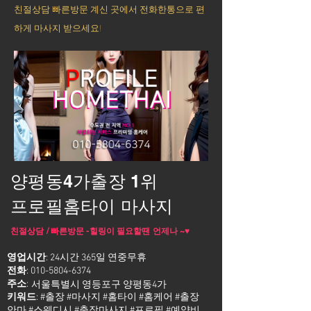
친절상담 빠른방문 계신 곳에서 전화한통으로 편
하게 마사지 받으세요!
양평동4가출장 1위
프로필홈타이 마사지
친절상담 / 빠른방문 -힐링이 필요할땐 언제나 ~♥
영업시간
: 24시간 365일 연중무휴
전화
:
010-5804-6374
주소
:
서울특별시 영등포구 양평동4가
키워드
: #출장 #마사지 #홈타이 #홈케어 #출장
안마 #스웨디시 #출장마사지 #프로필 #예약비