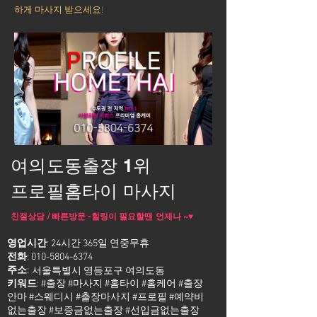
하게 마사지 받으세요!
여의도동출장 1위
프로필홈타이 마사지
친절상담 / 빠른방문 -힐링이 필요할땐 언제나 ~♥
영업시간
: 24시간 365일 연중무휴
전화
:
010-5804-6374
주소
:
서울특별시 영등포구 여의도동
키워드
: #출장 #마사지 #홈타이 #홈케어 #출장
안마 #스웨디시 #출장마사지 #프로필 #예약비
없는출장 #보증금없는출장 #선입금없는출장