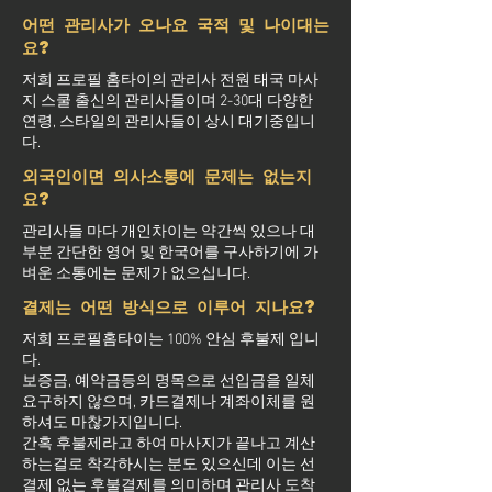
어떤 관리사가 오나요 국적 및 나이대는
요?
저희 프로필 홈타이의 관리사 전원 태국 마사
지 스쿨 출신의 관리사들이며 2-30대 다양한
연령, 스타일의 관리사들이 상시 대기중입니
다.
외국인이면 의사소통에 문제는 없는지
요?
관리사들 마다 개인차이는 약간씩 있으나 대
부분 간단한 영어 및 한국어를 구사하기에 가
벼운 소통에는 문제가 없으십니다.
결제는 어떤 방식으로 이루어 지나요?
저희 프로필홈타이는 100% 안심 후불제 입니
다.
보증금, 예약금등의 명목으로 선입금을 일체
요구하지 않으며, 카드결제나 계좌이체를 원
하셔도 마찮가지입니다.
간혹 후불제라고 하여 마사지가 끝나고 계산
하는걸로 착각하시는 분도 있으신데 이는 선
결제 없는 후불결제를 의미하며 관리사 도착