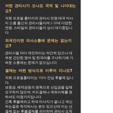
어떤 관리사가 오나요 국적 및 나이대는
요?
저희 프로필 홈타이의 관리사 전원 태국 마사
지 스쿨 출신의 관리사들이며 2-30대 다양한
연령, 스타일의 관리사들이 상시 대기중입니
다.
외국인이면 의사소통에 문제는 없는지
요?
관리사들 마다 개인차이는 약간씩 있으나 대
부분 간단한 영어 및 한국어를 구사하기에 가
벼운 소통에는 문제가 없으십니다.
결제는 어떤 방식으로 이루어 지나요?
저희 프로필홈타이는 100% 안심 후불제 입니
다.
보증금, 예약금등의 명목으로 선입금을 일체
요구하지 않으며, 카드결제나 계좌이체를 원
하셔도 마찮가지입니다.
간혹 후불제라고 하여 마사지가 끝나고 계산
하는걸로 착각하시는 분도 있으신데 이는 선
결제 없는 후불결제를 의미하며 관리사 도착