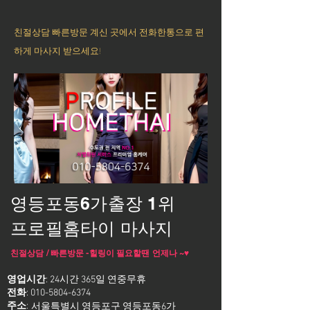
친절상담 빠른방문 계신 곳에서 전화한통으로 편
하게 마사지 받으세요!
영등포동6가출장 1위
프로필홈타이 마사지
친절상담 / 빠른방문 -힐링이 필요할땐 언제나 ~♥
영업시간
: 24시간 365일 연중무휴
전화
:
010-5804-6374
주소
:
서울특별시 영등포구 영등포동6가