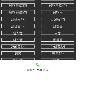
남대문로3가
남대문로4가
남대문로5가
남대문
남산동1가
남산동2가
남산동3가
남창동
남학동
다동
다산동
동화동
만리동1가
만리동2가
명동
명동1가
명동2가
무교동
무학동
묵정동
클릭시 전화 연결
방산동
봉래동1가
봉래동2가
북창동
산림동
삼각동
서소문동
소공동
수표동
수하동