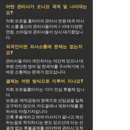
어떤 관리사가 오나요 국적 및 나이대는
요?
저희 프로필 홈타이의 관리사 전원 태국 마사
지 스쿨 출신의 관리사들이며 2-30대 다양한
연령, 스타일의 관리사들이 상시 대기중입니
다.
외국인이면 의사소통에 문제는 없는지
요?
관리사들 마다 개인차이는 약간씩 있으나 대
부분 간단한 영어 및 한국어를 구사하기에 가
벼운 소통에는 문제가 없으십니다.
결제는 어떤 방식으로 이루어 지나요?
저희 프로필홈타이는 100% 안심 후불제 입니
다.
보증금, 예약금등의 명목으로 선입금을 일체
요구하지 않으며, 카드결제나 계좌이체를 원
하셔도 마찮가지입니다.
간혹 후불제라고 하여 마사지가 끝나고 계산
하는걸로 착각하시는 분도 있으신데 이는 선
결제 없는 후불결제를 의미하며 관리사 도착