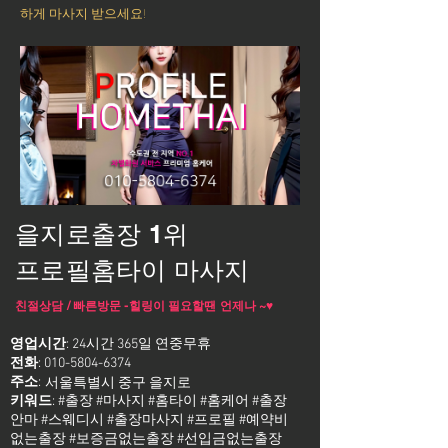
하게 마사지 받으세요!
을지로출장 1위
프로필홈타이 마사지
친절상담 / 빠른방문 -힐링이 필요할땐 언제나 ~♥
영업시간
: 24시간 365일 연중무휴
전화
:
010-5804-6374
주소
:
서울특별시 중구 을지로
키워드
: #출장 #마사지 #홈타이 #홈케어 #출장
안마 #스웨디시 #출장마사지 #프로필 #예약비
없는출장 #보증금없는출장 #선입금없는출장