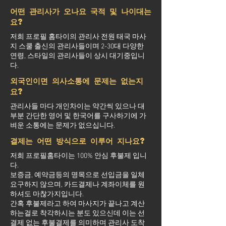
어떤 관리사가 오나요 국적 및 나이대는
요?
저희 프로필 홈타이의 관리사 전원 태국 마사
지 스쿨 출신의 관리사들이며 2-30대 다양한
연령, 스타일의 관리사들이 상시 대기중입니
다.
외국인이면 의사소통에 문제는 없는지
요?
관리사들 마다 개인차이는 약간씩 있으나 대
부분 간단한 영어 및 한국어를 구사하기에 가
벼운 소통에는 문제가 없으십니다.
결제는 어떤 방식으로 이루어 지나요?
저희 프로필홈타이는 100% 안심 후불제 입니
다.
보증금, 예약금등의 명목으로 선입금을 일체
요구하지 않으며, 카드결제나 계좌이체를 원
하셔도 마찮가지입니다.
간혹 후불제라고 하여 마사지가 끝나고 계산
하는걸로 착각하시는 분도 있으신데 이는 선
결제 없는 후불결제를 의미하며 관리사 도착