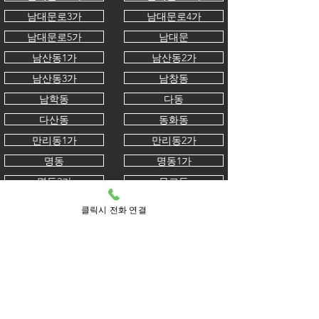
남대문로3가
남대문로4가
남대문로5가
남대문
남산동1가
남산동2가
남산동3가
남창동
남학동
다동
다산동
동화동
만리동1가
만리동2가
명동
명동1가
명동2가
무교동
무학동
묵정동
클릭시 전화 연결
방산동
봉래동1가
봉래동2가
북창동
산림동
삼각동
서소문동
소공동
수표동
수하동