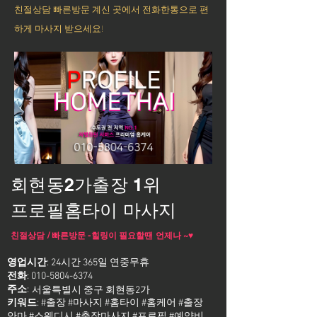
친절상담 빠른방문 계신 곳에서 전화한통으로 편
하게 마사지 받으세요!
회현동2가출장 1위
프로필홈타이 마사지
친절상담 / 빠른방문 -힐링이 필요할땐 언제나 ~♥
영업시간
: 24시간 365일 연중무휴
전화
:
010-5804-6374
주소
:
서울특별시 중구 회현동2가
키워드
: #출장 #마사지 #홈타이 #홈케어 #출장
안마 #스웨디시 #출장마사지 #프로필 #예약비