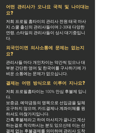
어떤 관리사가 오나요 국적 및 나이대는
요?
저희 프로필 홈타이의 관리사 전원 태국 마사
지 스쿨 출신의 관리사들이며 2-30대 다양한
연령, 스타일의 관리사들이 상시 대기중입니
다.
외국인이면 의사소통에 문제는 없는지
요?
관리사들 마다 개인차이는 약간씩 있으나 대
부분 간단한 영어 및 한국어를 구사하기에 가
벼운 소통에는 문제가 없으십니다.
결제는 어떤 방식으로 이루어 지나요?
저희 프로필홈타이는 100% 안심 후불제 입니
다.
보증금, 예약금등의 명목으로 선입금을 일체
요구하지 않으며, 카드결제나 계좌이체를 원
하셔도 마찮가지입니다.
간혹 후불제라고 하여 마사지가 끝나고 계산
하는걸로 착각하시는 분도 있으신데 이는 선
결제 없는 후불결제를 의미하며 관리사 도착