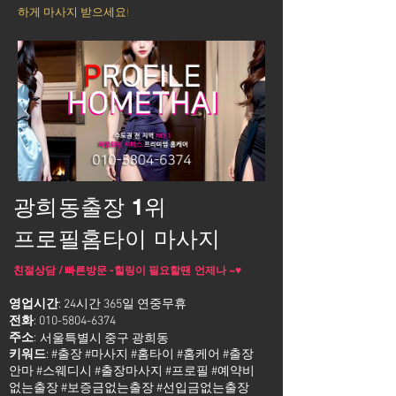
하게 마사지 받으세요!
광희동출장 1위
프로필홈타이 마사지
친절상담 / 빠른방문 -힐링이 필요할땐 언제나 ~♥
영업시간
: 24시간 365일 연중무휴
전화
:
010-5804-6374
주소
:
서울특별시 중구 광희동
키워드
: #출장 #마사지 #홈타이 #홈케어 #출장
안마 #스웨디시 #출장마사지 #프로필 #예약비
없는출장 #보증금없는출장 #선입금없는출장