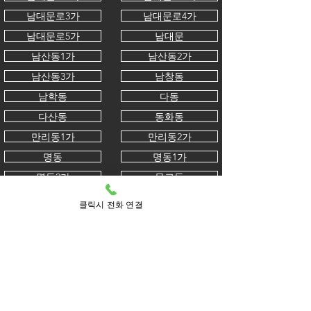
남대문로3가
남대문로4가
남대문로5가
남대문
남산동1가
남산동2가
남산동3가
남창동
남학동
다동
다산동
동화동
만리동1가
만리동2가
명동
명동1가
명동2가
무교동
무학동
묵정동
클릭시 전화 연결
방산동
봉래동1가
봉래동2가
북창동
산림동
삼각동
서소문동
소공동
수표동
수하동