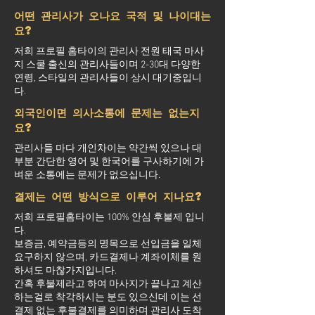
어떤 관리사가 오나요 국적 및 나이대는
요?
저희 프로필 홈타이의 관리사 전원 태국 마사
지 스쿨 출신의 관리사들이며 2-30대 다양한
연령, 스타일의 관리사들이 상시 대기중입니
다.
외국인이면 의사소통에 문제는 없는지
요?
관리사들 마다 개인차이는 약간씩 있으나 대
부분 간단한 영어 및 한국어를 구사하기에 가
벼운 소통에는 문제가 없으십니다.
결제는 어떤 방식으로 이루어 지나요?
저희 프로필홈타이는 100% 안심 후불제 입니
다.
보증금, 예약금등의 명목으로 선입금을 일체
요구하지 않으며, 카드결제나 계좌이체를 원
하셔도 마찮가지입니다.
간혹 후불제라고 하여 마사지가 끝나고 계산
하는걸로 착각하시는 분도 있으신데 이는 선
결제 없는 후불결제를 의미하며 관리사 도착