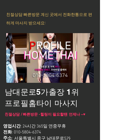
친절상담 빠른방문 계신 곳에서 전화한통으로 편
하게 마사지 받으세요!
남대문로5가출장 1위
프로필홈타이 마사지
친절상담 / 빠른방문 -힐링이 필요할땐 언제나 ~♥
영업시간
: 24시간 365일 연중무휴
전화
:
010-5804-6374
주소
:
서울특별시 중구 남대문로5가