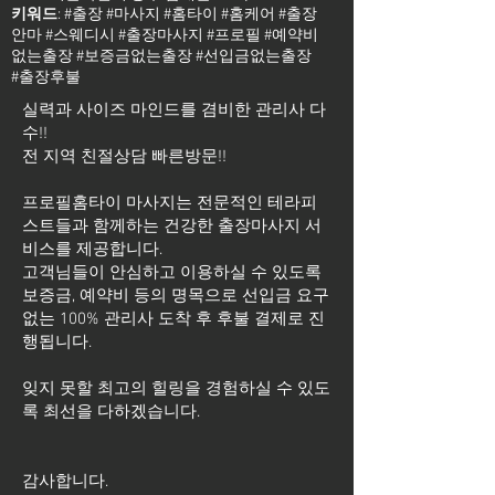
키워드
: #출장 #마사지 #홈타이 #홈케어 #출장
안마 #스웨디시 #출장마사지 #프로필 #예약비
없는출장 #보증금없는출장 #선입금없는출장
#출장후불
실력과 사이즈 마인드를 겸비한 관리사 다
수!!
전 지역 친절상담 빠른방문!!
프로필홈타이 마사지는 전문적인 테라피
스트들과 함께하는 건강한 출장마사지 서
비스를 제공합니다.
고객님들이 안심하고 이용하실 수 있도록
보증금, 예약비 등의 명목으로 선입금 요구
없는 100% 관리사 도착 후 후불 결제로 진
행됩니다.
잊지 못할 최고의 힐링을 경험하실 수 있도
록 최선을 다하겠습니다.
​감사합니다.