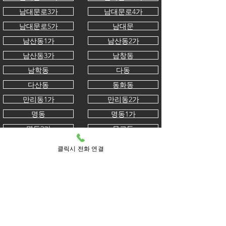
남대문로3가
남대문로4가
남대문로5가
남대문
남산동1가
남산동2가
남산동3가
남창동
남학동
다동
다산동
동화동
만리동1가
만리동2가
명동
명동1가
명동2가
무교동
무학동
묵정동
클릭시 전화 연결
방산동
봉래동1가
봉래동2가
북창동
산림동
삼각동
서소문동
소공동
수표동
수하동