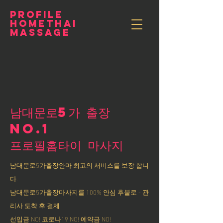
PROFILE
HOMETHAI
MASSAGE
남대문로5가 출장
NO.1
​프로필홈타이 마사지
남대문로5가출장안마 최고의 서비스를 보장 합니
다.
남대문로5가출장마사지를 100% 안심 후불로 - 관
리사 도착 후 결제
선입금 NO! 코로나19 NO! 예약금 NO!