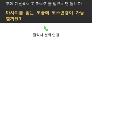
후에 계산하시고 마사지를 받으시면 됩니다.
마사지를 받는 도중에 코스변경이 가능
할까요?
예약된 마사지 서비스가 끝나기 최소 30분 전
에는 연락 부탁드립니다.
클릭시 전화 연결
실장님께 연락을 주셔야 예약 상황에 따라 시
간 추가나 코스 변경이 가능합니다.
마사지를 받는 중 이시더라도 기타 요구 사항
은 관리사를 통해 전달이 안되면 실장님께 연
락을 주시면 됩니다.
방문 가능 지역
성동구
성동
금호1가동
금호2.3가동
금호4가동
금호동1가