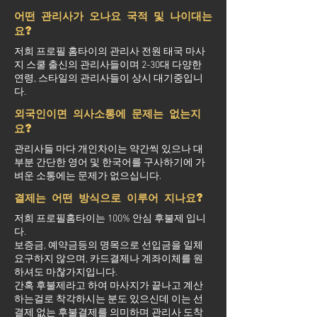
어떤 관리사가 오나요 국적 및 나이대는
요?
저희 프로필 홈타이의 관리사 전원 태국 마사
지 스쿨 출신의 관리사들이며 2-30대 다양한
연령, 스타일의 관리사들이 상시 대기중입니
다.
외국인이면 의사소통에 문제는 없는지
요?
관리사들 마다 개인차이는 약간씩 있으나 대
부분 간단한 영어 및 한국어를 구사하기에 가
벼운 소통에는 문제가 없으십니다.
결제는 어떤 방식으로 이루어 지나요?
저희 프로필홈타이는 100% 안심 후불제 입니
다.
보증금, 예약금등의 명목으로 선입금을 일체
요구하지 않으며, 카드결제나 계좌이체를 원
하셔도 마찮가지입니다.
간혹 후불제라고 하여 마사지가 끝나고 계산
하는걸로 착각하시는 분도 있으신데 이는 선
결제 없는 후불결제를 의미하며 관리사 도착