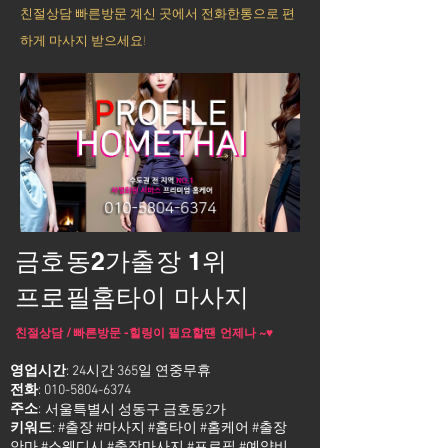
친절상담 빠른방문 계신 곳에서 전화한통으로 편
하게 마사지 받으세요!
금호동2가출장 1위
프로필홈타이 마사지
친절상담 / 빠른방문 -힐링이 필요할땐 언제나 ~♥
영업시간
: 24시간 365일 연중무휴
전화
:
010-5804-6374
주소
:
서울특별시 성동구 금호동2가
키워드
: #출장 #마사지 #홈타이 #홈케어 #출장
안마 #스웨디시 #출장마사지 #프로필 #예약비