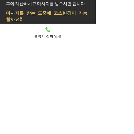
후에 계산하시고 마사지를 받으시면 됩니다.
마사지를 받는 도중에 코스변경이 가능
할까요?
예약된 마사지 서비스가 끝나기 최소 30분 전
에는 연락 부탁드립니다.
클릭시 전화 연결
실장님께 연락을 주셔야 예약 상황에 따라 시
간 추가나 코스 변경이 가능합니다.
마사지를 받는 중 이시더라도 기타 요구 사항
은 관리사를 통해 전달이 안되면 실장님께 연
락을 주시면 됩니다.
방문 가능 지역
성동구
성동
금호1가동
금호2.3가동
금호4가동
금호동1가