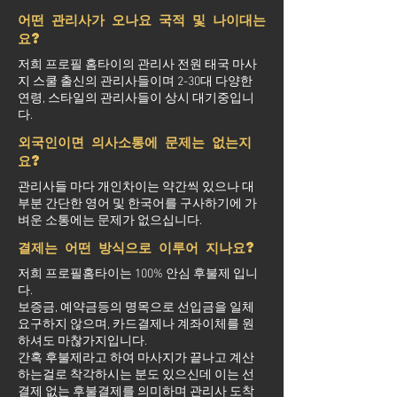
어떤 관리사가 오나요 국적 및 나이대는
요?
저희 프로필 홈타이의 관리사 전원 태국 마사
지 스쿨 출신의 관리사들이며 2-30대 다양한
연령, 스타일의 관리사들이 상시 대기중입니
다.
외국인이면 의사소통에 문제는 없는지
요?
관리사들 마다 개인차이는 약간씩 있으나 대
부분 간단한 영어 및 한국어를 구사하기에 가
벼운 소통에는 문제가 없으십니다.
결제는 어떤 방식으로 이루어 지나요?
저희 프로필홈타이는 100% 안심 후불제 입니
다.
보증금, 예약금등의 명목으로 선입금을 일체
요구하지 않으며, 카드결제나 계좌이체를 원
하셔도 마찮가지입니다.
간혹 후불제라고 하여 마사지가 끝나고 계산
하는걸로 착각하시는 분도 있으신데 이는 선
결제 없는 후불결제를 의미하며 관리사 도착