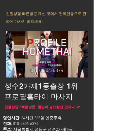
친절상담 빠른방문 계신 곳에서 전화한통으로 편
하게 마사지 받으세요!
성수2가제1동출장 1위
프로필홈타이 마사지
친절상담 / 빠른방문 -힐링이 필요할땐 언제나 ~♥
영업시간
: 24시간 365일 연중무휴
전화
:
010-5804-6374
주소
:
서울특별시 성동구 성수2가제1동