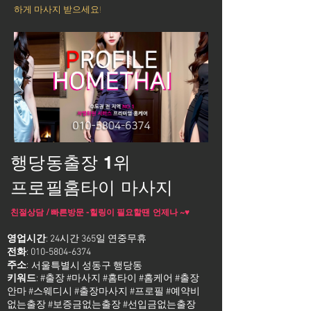
하게 마사지 받으세요!
행당동출장 1위
프로필홈타이 마사지
친절상담 / 빠른방문 -힐링이 필요할땐 언제나 ~♥
영업시간
: 24시간 365일 연중무휴
전화
:
010-5804-6374
주소
:
서울특별시 성동구 행당동
키워드
: #출장 #마사지 #홈타이 #홈케어 #출장
안마 #스웨디시 #출장마사지 #프로필 #예약비
없는출장 #보증금없는출장 #선입금없는출장