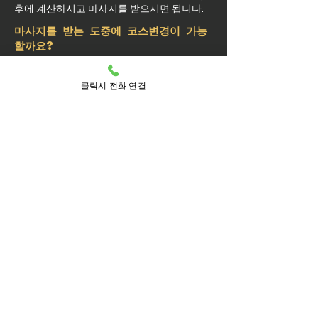
후에 계산하시고 마사지를 받으시면 됩니다.
마사지를 받는 도중에 코스변경이 가능
할까요?
예약된 마사지 서비스가 끝나기 최소 30분 전
에는 연락 부탁드립니다.
클릭시 전화 연결
실장님께 연락을 주셔야 예약 상황에 따라 시
간 추가나 코스 변경이 가능합니다.
마사지를 받는 중 이시더라도 기타 요구 사항
은 관리사를 통해 전달이 안되면 실장님께 연
락을 주시면 됩니다.
방문 가능 지역
성동구
성동
금호1가동
금호2.3가동
금호4가동
금호동1가