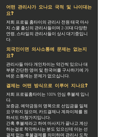
어떤 관리사가 오나요 국적 및 나이대는
요?
저희 프로필 홈타이의 관리사 전원 태국 마사
지 스쿨 출신의 관리사들이며 2-30대 다양한
연령, 스타일의 관리사들이 상시 대기중입니
다.
외국인이면 의사소통에 문제는 없는지
요?
관리사들 마다 개인차이는 약간씩 있으나 대
부분 간단한 영어 및 한국어를 구사하기에 가
벼운 소통에는 문제가 없으십니다.
결제는 어떤 방식으로 이루어 지나요?
저희 프로필홈타이는 100% 안심 후불제 입니
다.
보증금, 예약금등의 명목으로 선입금을 일체
요구하지 않으며, 카드결제나 계좌이체를 원
하셔도 마찮가지입니다.
간혹 후불제라고 하여 마사지가 끝나고 계산
하는걸로 착각하시는 분도 있으신데 이는 선
결제 없는 후불결제를 의미하며 관리사 도착