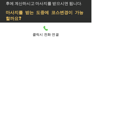
후에 계산하시고 마사지를 받으시면 됩니다.
마사지를 받는 도중에 코스변경이 가능
할까요?
예약된 마사지 서비스가 끝나기 최소 30분 전
에는 연락 부탁드립니다.
클릭시 전화 연결
실장님께 연락을 주셔야 예약 상황에 따라 시
간 추가나 코스 변경이 가능합니다.
마사지를 받는 중 이시더라도 기타 요구 사항
은 관리사를 통해 전달이 안되면 실장님께 연
락을 주시면 됩니다.
방문 가능 지역
성동구
성동
금호1가동
금호2.3가동
금호4가동
금호동1가