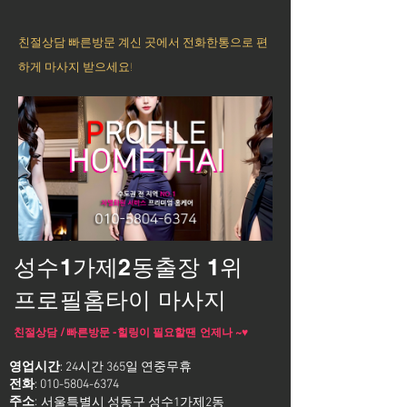
친절상담 빠른방문 계신 곳에서 전화한통으로 편
하게 마사지 받으세요!
성수1가제2동출장 1위
프로필홈타이 마사지
친절상담 / 빠른방문 -힐링이 필요할땐 언제나 ~♥
영업시간
: 24시간 365일 연중무휴
전화
:
010-5804-6374
주소
:
서울특별시 성동구 성수1가제2동