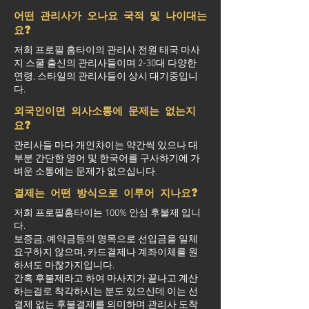
어떤 관리사가 오나요 국적 및 나이대는
요?
저희 프로필 홈타이의 관리사 전원 태국 마사
지 스쿨 출신의 관리사들이며 2-30대 다양한
연령, 스타일의 관리사들이 상시 대기중입니
다.
외국인이면 의사소통에 문제는 없는지
요?
관리사들 마다 개인차이는 약간씩 있으나 대
부분 간단한 영어 및 한국어를 구사하기에 가
벼운 소통에는 문제가 없으십니다.
결제는 어떤 방식으로 이루어 지나요?
저희 프로필홈타이는 100% 안심 후불제 입니
다.
보증금, 예약금등의 명목으로 선입금을 일체
요구하지 않으며, 카드결제나 계좌이체를 원
하셔도 마찮가지입니다.
간혹 후불제라고 하여 마사지가 끝나고 계산
하는걸로 착각하시는 분도 있으신데 이는 선
결제 없는 후불결제를 의미하며 관리사 도착