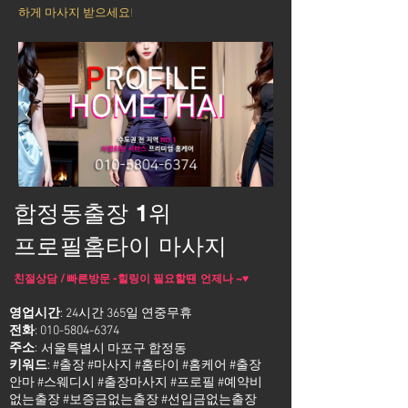
하게 마사지 받으세요!
합정동출장 1위
프로필홈타이 마사지
친절상담 / 빠른방문 -힐링이 필요할땐 언제나 ~♥
영업시간
: 24시간 365일 연중무휴
전화
:
010-5804-6374
주소
:
서울특별시 마포구 합정동
키워드
: #출장 #마사지 #홈타이 #홈케어 #출장
안마 #스웨디시 #출장마사지 #프로필 #예약비
없는출장 #보증금없는출장 #선입금없는출장