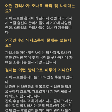
어떤 관리사가 오나요 국적 및 나이대는
요?
저희 프로필 홈타이의 관리사 전원 태국 마사
지 스쿨 출신의 관리사들이며 2-30대 다양한
연령, 스타일의 관리사들이 상시 대기중입니
다.
외국인이면 의사소통에 문제는 없는지
요?
관리사들 마다 개인차이는 약간씩 있으나 대
부분 간단한 영어 및 한국어를 구사하기에 가
벼운 소통에는 문제가 없으십니다.
결제는 어떤 방식으로 이루어 지나요?
저희 프로필홈타이는 100% 안심 후불제 입니
다.
보증금, 예약금등의 명목으로 선입금을 일체
요구하지 않으며, 카드결제나 계좌이체를 원
하셔도 마찮가지입니다.
간혹 후불제라고 하여 마사지가 끝나고 계산
하는걸로 착각하시는 분도 있으신데 이는 선
결제 없는 후불결제를 의미하며 관리사 도착