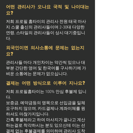
어떤 관리사가 오나요 국적 및 나이대는
요?
저희 프로필 홈타이의 관리사 전원 태국 마사
지 스쿨 출신의 관리사들이며 2-30대 다양한
연령, 스타일의 관리사들이 상시 대기중입니
다.
외국인이면 의사소통에 문제는 없는지
요?
관리사들 마다 개인차이는 약간씩 있으나 대
부분 간단한 영어 및 한국어를 구사하기에 가
벼운 소통에는 문제가 없으십니다.
결제는 어떤 방식으로 이루어 지나요?
저희 프로필홈타이는 100% 안심 후불제 입니
다.
보증금, 예약금등의 명목으로 선입금을 일체
요구하지 않으며, 카드결제나 계좌이체를 원
하셔도 마찮가지입니다.
간혹 후불제라고 하여 마사지가 끝나고 계산
하는걸로 착각하시는 분도 있으신데 이는 선
결제 없는 후불결제를 의미하며 관리사 도착