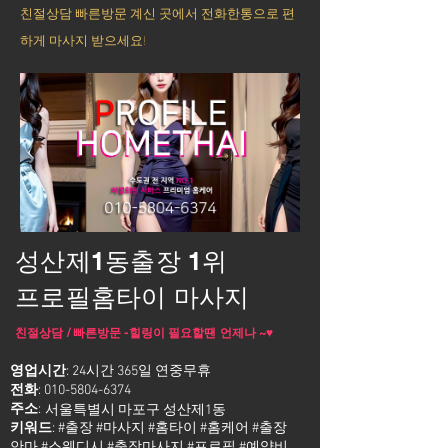
친절상담 빠른방문 계신 곳에서 전화한통으로 편
하게 마사지 받으세요!
성산제1동출장 1위
프로필홈타이 마사지
친절상담 / 빠른방문 -힐링이 필요할땐 언제나 ~♥
영업시간
: 24시간 365일 연중무휴
전화
:
010-5804-6374
주소
:
서울특별시 마포구 성산제1동
키워드
: #출장 #마사지 #홈타이 #홈케어 #출장
안마 #스웨디시 #출장마사지 #프로필 #예약비