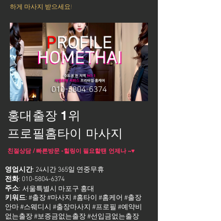
하게 마사지 받으세요!
홍대출장 1위
프로필홈타이 마사지
친절상담 / 빠른방문 -힐링이 필요할땐 언제나 ~♥
영업시간
: 24시간 365일 연중무휴
전화
:
010-5804-6374
주소
:
서울특별시 마포구 홍대
키워드
: #출장 #마사지 #홈타이 #홈케어 #출장
안마 #스웨디시 #출장마사지 #프로필 #예약비
없는출장 #보증금없는출장 #선입금없는출장