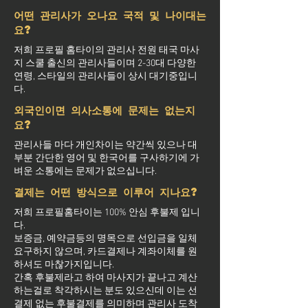
어떤 관리사가 오나요 국적 및 나이대는
요?
저희 프로필 홈타이의 관리사 전원 태국 마사
지 스쿨 출신의 관리사들이며 2-30대 다양한
연령, 스타일의 관리사들이 상시 대기중입니
다.
외국인이면 의사소통에 문제는 없는지
요?
관리사들 마다 개인차이는 약간씩 있으나 대
부분 간단한 영어 및 한국어를 구사하기에 가
벼운 소통에는 문제가 없으십니다.
결제는 어떤 방식으로 이루어 지나요?
저희 프로필홈타이는 100% 안심 후불제 입니
다.
보증금, 예약금등의 명목으로 선입금을 일체
요구하지 않으며, 카드결제나 계좌이체를 원
하셔도 마찮가지입니다.
간혹 후불제라고 하여 마사지가 끝나고 계산
하는걸로 착각하시는 분도 있으신데 이는 선
결제 없는 후불결제를 의미하며 관리사 도착