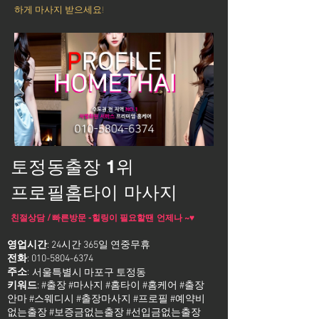
하게 마사지 받으세요!
토정동출장 1위
프로필홈타이 마사지
친절상담 / 빠른방문 -힐링이 필요할땐 언제나 ~♥
영업시간
: 24시간 365일 연중무휴
전화
:
010-5804-6374
주소
:
서울특별시 마포구 토정동
키워드
: #출장 #마사지 #홈타이 #홈케어 #출장
안마 #스웨디시 #출장마사지 #프로필 #예약비
없는출장 #보증금없는출장 #선입금없는출장