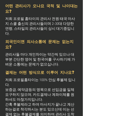
어떤 관리사가 오나요 국적 및 나이대는
요?
저희 프로필 홈타이의 관리사 전원 태국 마사
지 스쿨 출신의 관리사들이며 2-30대 다양한
연령, 스타일의 관리사들이 상시 대기중입니
다.
외국인이면 의사소통에 문제는 없는지
요?
관리사들 마다 개인차이는 약간씩 있으나 대
부분 간단한 영어 및 한국어를 구사하기에 가
벼운 소통에는 문제가 없으십니다.
결제는 어떤 방식으로 이루어 지나요?
저희 프로필홈타이는 100% 안심 후불제 입니
다.
보증금, 예약금등의 명목으로 선입금을 일체
요구하지 않으며, 카드결제나 계좌이체를 원
하셔도 마찮가지입니다.
간혹 후불제라고 하여 마사지가 끝나고 계산
하는걸로 착각하시는 분도 있으신데 이는 선
결제 없는 후불결제를 의미하며 관리사 도착