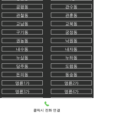
공평동
관수동
관철동
관훈동
교남동
교북동
구기동
궁정동
권농동
낙원동
내수동
내자동
누상동
누하동
당주동
도렴동
돈의동
동숭동
명륜1가
명륜2가
명륜3가
명륜4가
묘동
무악동
봉익동
부암동
클릭시 전화 연결
사간동
사직동
삼청동
서린동