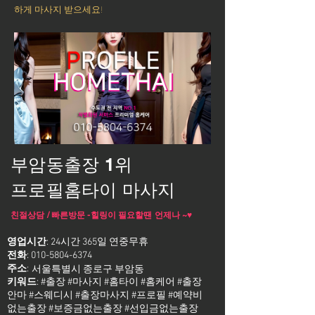
하게 마사지 받으세요!
부암동출장 1위
프로필홈타이 마사지
친절상담 / 빠른방문 -힐링이 필요할땐 언제나 ~♥
영업시간
: 24시간 365일 연중무휴
전화
:
010-5804-6374
주소
:
서울특별시 종로구 부암동
키워드
: #출장 #마사지 #홈타이 #홈케어 #출장
안마 #스웨디시 #출장마사지 #프로필 #예약비
없는출장 #보증금없는출장 #선입금없는출장