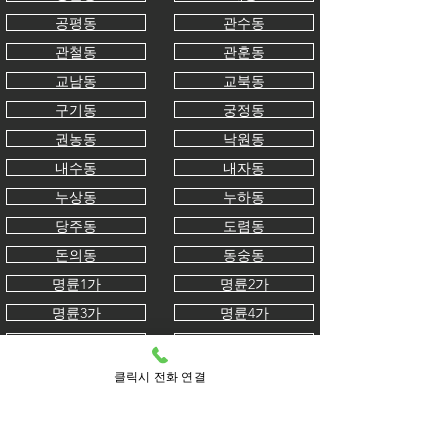
공평동
관수동
관철동
관훈동
교남동
교북동
구기동
궁정동
권농동
낙원동
내수동
내자동
누상동
누하동
당주동
도렴동
돈의동
동숭동
명륜1가
명륜2가
명륜3가
명륜4가
묘동
무악동
봉익동
부암동
클릭시 전화 연결
사간동
사직동
삼청동
서린동