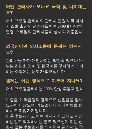
어떤 관리사가 오나요 국적 및 나이대는
요?
저희 프로필 홈타이의 관리사 전원 태국 마사
지 스쿨 출신의 관리사들이며 2-30대 다양한
연령, 스타일의 관리사들이 상시 대기중입니
다.
외국인이면 의사소통에 문제는 없는지
요?
관리사들 마다 개인차이는 약간씩 있으나 대
부분 간단한 영어 및 한국어를 구사하기에 가
벼운 소통에는 문제가 없으십니다.
결제는 어떤 방식으로 이루어 지나요?
저희 프로필홈타이는 100% 안심 후불제 입니
다.
보증금, 예약금등의 명목으로 선입금을 일체
요구하지 않으며, 카드결제나 계좌이체를 원
하셔도 마찮가지입니다.
간혹 후불제라고 하여 마사지가 끝나고 계산
하는걸로 착각하시는 분도 있으신데 이는 선
결제 없는 후불결제를 의미하며 관리사 도착