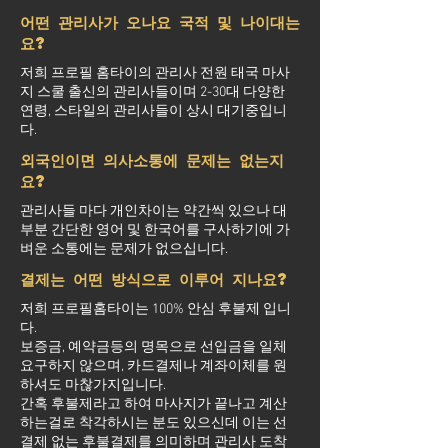
어떤 관리사가 오나요 국적 및 나이대는
요?
저희 프로필 홈타이의 관리사 전원 태국 마사
지 스쿨 출신의 관리사들이며 2-30대 다양한
연령, 스타일의 관리사들이 상시 대기중입니
다.
외국인이면 의사소통에 문제는 없는지
요?
관리사들 마다 개인차이는 약간씩 있으나 대
부분 간단한 영어 및 한국어를 구사하기에 가
벼운 소통에는 문제가 없으십니다.
결제는 어떤 방식으로 이루어 지나요?
저희 프로필홈타이는 100% 안심 후불제 입니
다.
보증금, 예약금등의 명목으로 선입금을 일체
요구하지 않으며, 카드결제나 계좌이체를 원
하셔도 마찮가지입니다.
간혹 후불제라고 하여 마사지가 끝나고 계산
하는걸로 착각하시는 분도 있으신데 이는 선
결제 없는 후불결제를 의미하며 관리사 도착