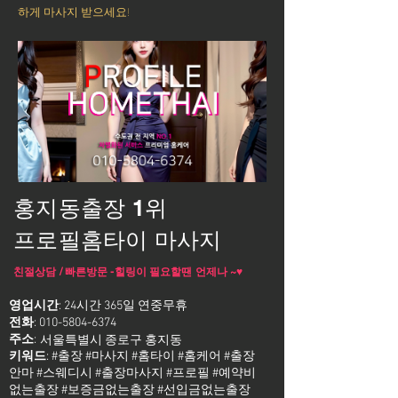
하게 마사지 받으세요!
홍지동출장 1위
프로필홈타이 마사지
친절상담 / 빠른방문 -힐링이 필요할땐 언제나 ~♥
영업시간
: 24시간 365일 연중무휴
전화
:
010-5804-6374
주소
:
서울특별시 종로구 홍지동
키워드
: #출장 #마사지 #홈타이 #홈케어 #출장
안마 #스웨디시 #출장마사지 #프로필 #예약비
없는출장 #보증금없는출장 #선입금없는출장