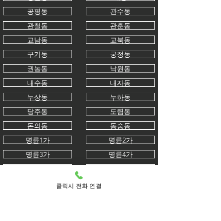
공평동
관수동
관철동
관훈동
교남동
교북동
구기동
궁정동
권농동
낙원동
내수동
내자동
누상동
누하동
당주동
도렴동
돈의동
동숭동
명륜1가
명륜2가
명륜3가
명륜4가
묘동
무악동
봉익동
부암동
클릭시 전화 연결
사간동
사직동
삼청동
서린동