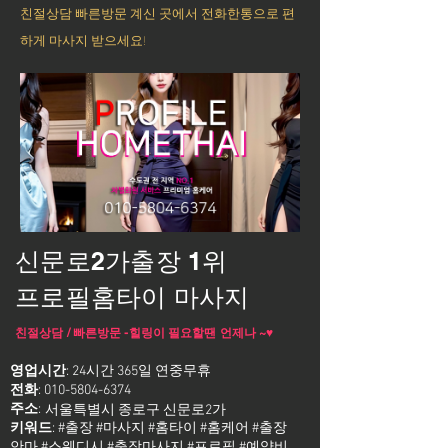
친절상담 빠른방문 계신 곳에서 전화한통으로 편
하게 마사지 받으세요!
신문로2가출장 1위
프로필홈타이 마사지
친절상담 / 빠른방문 -힐링이 필요할땐 언제나 ~♥
영업시간
: 24시간 365일 연중무휴
전화
:
010-5804-6374
주소
:
서울특별시 종로구 신문로2가
키워드
: #출장 #마사지 #홈타이 #홈케어 #출장
안마 #스웨디시 #출장마사지 #프로필 #예약비