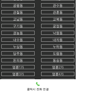
공평동
관수동
관철동
관훈동
교남동
교북동
구기동
궁정동
권농동
낙원동
내수동
내자동
누상동
누하동
당주동
도렴동
돈의동
동숭동
명륜1가
명륜2가
명륜3가
명륜4가
묘동
무악동
봉익동
부암동
클릭시 전화 연결
사간동
사직동
삼청동
서린동