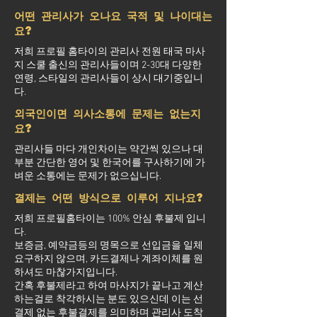
어떤 관리사가 오나요 국적 및 나이대는
요?
저희 프로필 홈타이의 관리사 전원 태국 마사
지 스쿨 출신의 관리사들이며 2-30대 다양한
연령, 스타일의 관리사들이 상시 대기중입니
다.
외국인이면 의사소통에 문제는 없는지
요?
관리사들 마다 개인차이는 약간씩 있으나 대
부분 간단한 영어 및 한국어를 구사하기에 가
벼운 소통에는 문제가 없으십니다.
결제는 어떤 방식으로 이루어 지나요?
저희 프로필홈타이는 100% 안심 후불제 입니
다.
보증금, 예약금등의 명목으로 선입금을 일체
요구하지 않으며, 카드결제나 계좌이체를 원
하셔도 마찮가지입니다.
간혹 후불제라고 하여 마사지가 끝나고 계산
하는걸로 착각하시는 분도 있으신데 이는 선
결제 없는 후불결제를 의미하며 관리사 도착