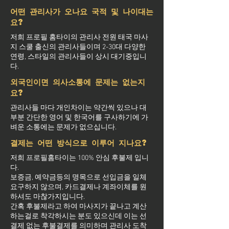
어떤 관리사가 오나요 국적 및 나이대는
요?
저희 프로필 홈타이의 관리사 전원 태국 마사
지 스쿨 출신의 관리사들이며 2-30대 다양한
연령, 스타일의 관리사들이 상시 대기중입니
다.
외국인이면 의사소통에 문제는 없는지
요?
관리사들 마다 개인차이는 약간씩 있으나 대
부분 간단한 영어 및 한국어를 구사하기에 가
벼운 소통에는 문제가 없으십니다.
결제는 어떤 방식으로 이루어 지나요?
저희 프로필홈타이는 100% 안심 후불제 입니
다.
보증금, 예약금등의 명목으로 선입금을 일체
요구하지 않으며, 카드결제나 계좌이체를 원
하셔도 마찮가지입니다.
간혹 후불제라고 하여 마사지가 끝나고 계산
하는걸로 착각하시는 분도 있으신데 이는 선
결제 없는 후불결제를 의미하며 관리사 도착