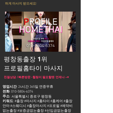
하게 마사지 받으세요!
평창동출장 1위
프로필홈타이 마사지
친절상담 / 빠른방문 -힐링이 필요할땐 언제나 ~♥
영업시간
: 24시간 365일 연중무휴
전화
:
010-5804-6374
주소
:
서울특별시 종로구 평창동
키워드
: #출장 #마사지 #홈타이 #홈케어 #출장
안마 #스웨디시 #출장마사지 #프로필 #예약비
없는출장 #보증금없는출장 #선입금없는출장