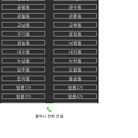
공평동
관수동
관철동
관훈동
교남동
교북동
구기동
궁정동
권농동
낙원동
내수동
내자동
누상동
누하동
당주동
도렴동
돈의동
동숭동
명륜1가
명륜2가
명륜3가
명륜4가
묘동
무악동
봉익동
부암동
클릭시 전화 연결
사간동
사직동
삼청동
서린동